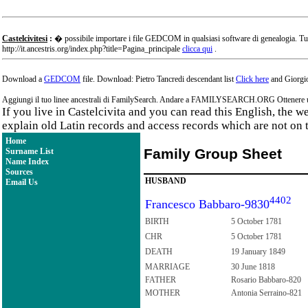
Castelcivitesi
:
� possibile importare i file GEDCOM in qualsiasi software di genealogia. Tu
http://it.ancestris.org/index.php?title=Pagina_principale
clicca qui
.
Download a
GEDCOM
file. Download: Pietro Tancredi descendant list
Click here
and Giorgio
Aggiungi il tuo linee ancestrali di FamilySearch. Andare a FAMILYSEARCH.ORG Ottenere un a
If you live in Castelcivita and you can read this English, the 
explain old Latin records and access records which are not on 
Home
Family Group Sheet
Surname List
Name Index
Sources
HUSBAND
Email Us
4402
Francesco Babbaro-9830
BIRTH
5 October 1781
CHR
5 October 1781
DEATH
19 January 1849
MARRIAGE
30 June 1818
FATHER
Rosario Babbaro-820
MOTHER
Antonia Serraino-821