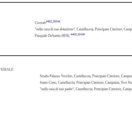
4402
,
20544
Cicerale
"nella casa di sua abitazione", Castelluccia, Principato Citeriore, Cam
4402
,
20546
Pasquale DeSantis-9836;
EMALE
Strada Palazzo Vecchio, Castelluccia, Principato Citeriore, Campan
Santo Cono, Castelluccia, Principato Citeriore, Campania, Two Sic
"nella casa di suo padre", Castelluccia, Principato Citeriore, Camp