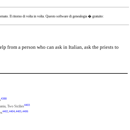
o. Il ritorno di volta in volta. Questo software di genealogia � gratuito:
lp from a person who can ask in Italian, ask the priests to
4388
s
4403
pania, Two Sicilies
4402
,
4404
,
4405
,
4406
es