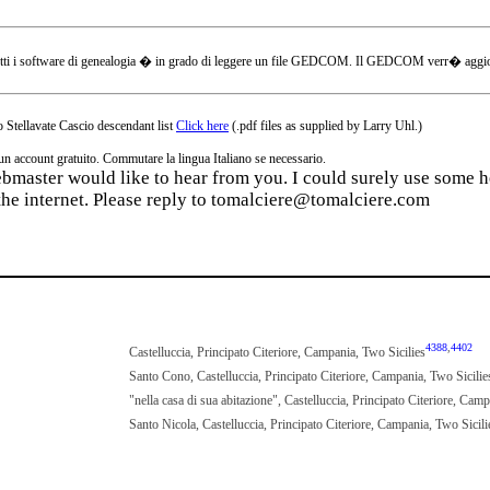
tti i software di genealogia � in grado di leggere un file GEDCOM. Il GEDCOM verr� aggiornat
 Stellavate Cascio descendant list
Click here
(.pdf files as supplied by Larry Uhl.)
ccount gratuito. Commutare la lingua Italiano se necessario.
webmaster would like to hear from you. I could surely use some he
the internet. Please reply to tomalciere@tomalciere.com
4388
,
4402
Castelluccia, Principato Citeriore, Campania, Two Sicilies
Santo Cono, Castelluccia, Principato Citeriore, Campania, Two Sicilie
"nella casa di sua abitazione", Castelluccia, Principato Citeriore, Cam
Santo Nicola, Castelluccia, Principato Citeriore, Campania, Two Sicili