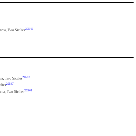
20545
pania, Two Sicilies
20547
ia, Two Sicilies
20547
ilies
20548
ania, Two Sicilies