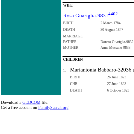
WIFE
4402
Rosa Guariglia-9831
BIRTH
2 March 1784
DEATH
30 August 1847
MARRIAGE
FATHER
Donato Guariglia-9832
MOTHER
Anna Messano-9833
CHILDREN
Mariantonia Babbaro-32036
1.
F
BIRTH
26 June 1823
CHR
27 June 1823
DEATH
6 October 1823
Download a
GEDCOM
file.
Get a free account on
FamilySearch.org