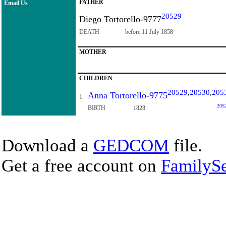
FATHER
Email Us
20529
Diego Tortorello-9777
DEATH
before 11 July 1858
MOTHER
CHILDREN
20529
,
20530
,
205
Anna Tortorello-9775
1.
205
BIRTH
1828
Download a
GEDCOM
file.
Get a free account on
FamilySe