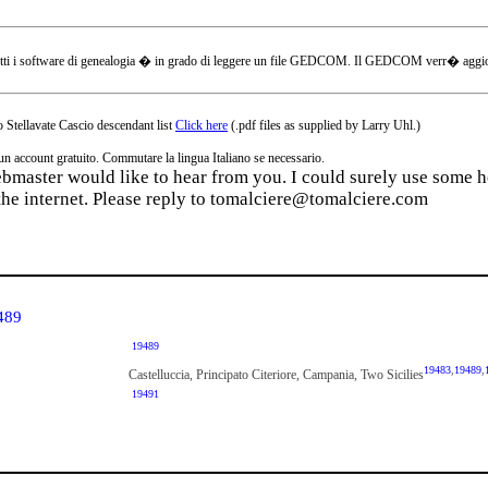
tti i software di genealogia � in grado di leggere un file GEDCOM. Il GEDCOM verr� aggiornat
 Stellavate Cascio descendant list
Click here
(.pdf files as supplied by Larry Uhl.)
ccount gratuito. Commutare la lingua Italiano se necessario.
webmaster would like to hear from you. I could surely use some he
the internet. Please reply to tomalciere@tomalciere.com
489
19489
19483
,
19489
,
Castelluccia, Principato Citeriore, Campania, Two Sicilies
19491