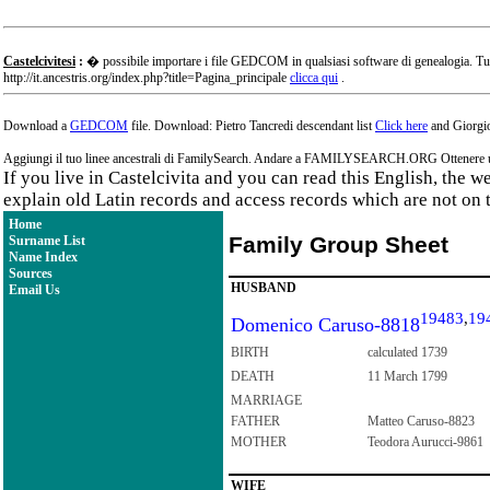
Castelcivitesi
:
� possibile importare i file GEDCOM in qualsiasi software di genealogia. Tu
http://it.ancestris.org/index.php?title=Pagina_principale
clicca qui
.
Download a
GEDCOM
file. Download: Pietro Tancredi descendant list
Click here
and Giorgio
Aggiungi il tuo linee ancestrali di FamilySearch. Andare a FAMILYSEARCH.ORG Ottenere un a
If you live in Castelcivita and you can read this English, the 
explain old Latin records and access records which are not on 
Home
Family Group Sheet
Surname List
Name Index
Sources
HUSBAND
Email Us
19483
,
19
Domenico Caruso-8818
BIRTH
calculated 1739
DEATH
11 March 1799
MARRIAGE
FATHER
Matteo Caruso-8823
MOTHER
Teodora Aurucci-9861
WIFE