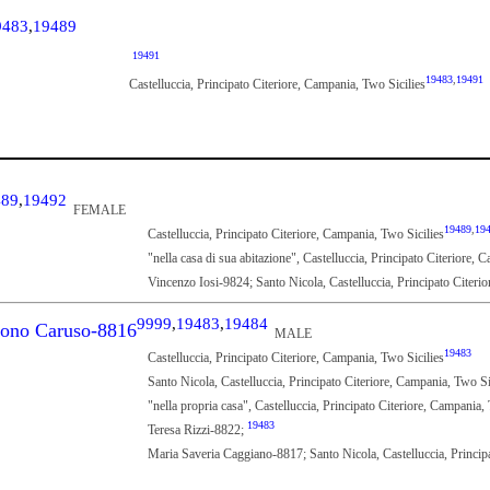
9483
,
19489
19491
19483
,
19491
Castelluccia, Principato Citeriore, Campania, Two Sicilies
489
,
19492
FEMALE
19489
,
19
Castelluccia, Principato Citeriore, Campania, Two Sicilies
"nella casa di sua abitazione", Castelluccia, Principato Citeriore, 
Vincenzo Iosi-9824; Santo Nicola, Castelluccia, Principato Citeri
9999
,
19483
,
19484
Cono Caruso-8816
MALE
19483
Castelluccia, Principato Citeriore, Campania, Two Sicilies
Santo Nicola, Castelluccia, Principato Citeriore, Campania, Two Si
"nella propria casa", Castelluccia, Principato Citeriore, Campania,
19483
Teresa Rizzi-8822;
Maria Saveria Caggiano-8817; Santo Nicola, Castelluccia, Principa