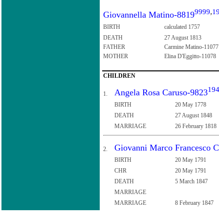
9999
,
1
Giovannella Matino-8819
BIRTH
calculated 1757
DEATH
27 August 1813
FATHER
Carmine Matino-11077
MOTHER
Elina D'Eggitto-11078
CHILDREN
19
Angela Rosa Caruso-9823
1.
BIRTH
20 May 1778
DEATH
27 August 1848
MARRIAGE
26 February 1818
Giovanni Marco Francesco 
2.
BIRTH
20 May 1791
CHR
20 May 1791
DEATH
5 March 1847
MARRIAGE
MARRIAGE
8 February 1847