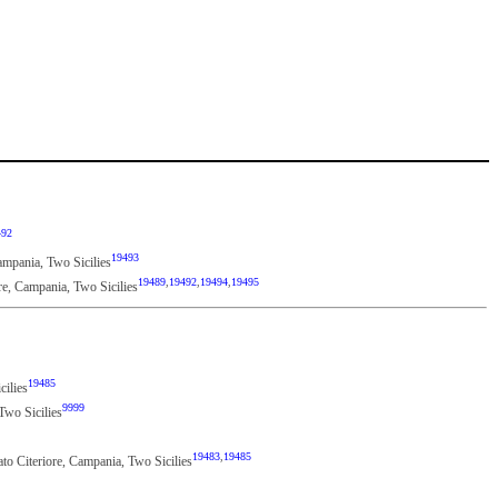
492
19493
Campania, Two Sicilies
19489
,
19492
,
19494
,
19495
ore, Campania, Two Sicilies
19485
cilies
9999
 Two Sicilies
19483
,
19485
to Citeriore, Campania, Two Sicilies