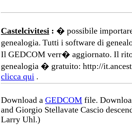
Castelcivitesi
:
� possibile importare
genealogia. Tutti i software di gene
Il GEDCOM verr� aggiornato. Il ritor
genealogia � gratuito: http://it.ances
clicca qui
.
Download a
GEDCOM
file. Download
and Giorgio Stellavate Cascio descend
Larry Uhl.)